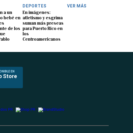
DEPORTES
VER MÁS
n a un
En imágenes:
o bebé en
atletismo y esgrima
es
suman más preseas
nte de los
para Puerto Rico en
que
los
Pablo
Centroamericanos
ONIBLE EN
p Store