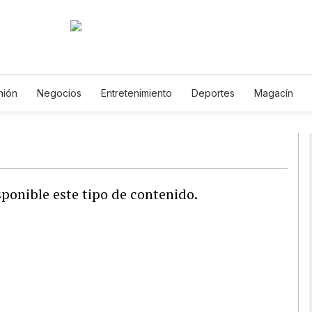
nión
Negocios
Entretenimiento
Deportes
Magacín
mbiente
Gastronomía
De Viaje
Tecnología
Juegos
copos
Newsletters
Feriados
Especiales
ponible este tipo de contenido.