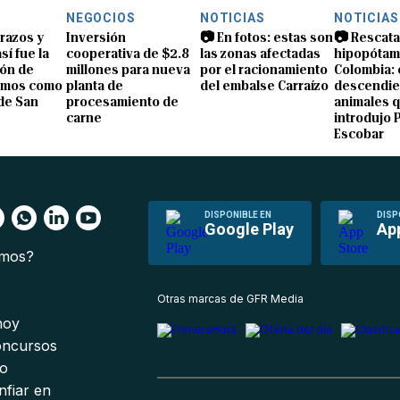
NEGOCIOS
NOTICIAS
NOTICIAS
brazos y
Inversión
📷 En fotos: estas son
📷 Rescata
sí fue la
cooperativa de $2.8
las zonas afectadas
hipopótam
ón de
millones para nueva
por el racionamiento
Colombia: 
amos como
planta de
del embalse Carraízo
descendie
de San
procesamiento de
animales 
carne
introdujo 
Escobar
DISPONIBLE EN
DISP
Google Play
Ap
omos?
s
Otras marcas de GFR Media
 hoy
oncursos
io
nfiar en