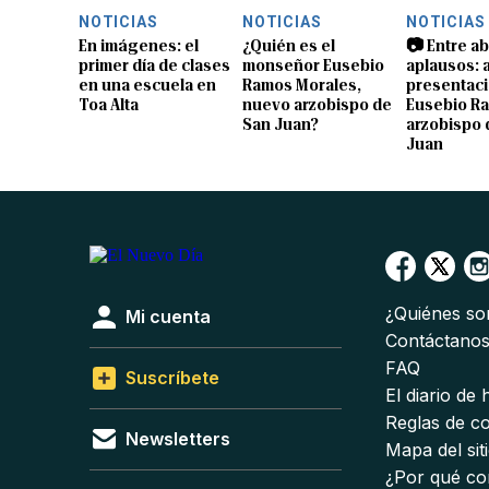
NOTICIAS
NOTICIAS
NOTICIAS
En imágenes: el
¿Quién es el
📷 Entre a
primer día de clases
monseñor Eusebio
aplausos: a
en una escuela en
Ramos Morales,
presentaci
Toa Alta
nuevo arzobispo de
Eusebio R
San Juan?
arzobispo 
Juan
¿Quiénes s
Mi cuenta
Contáctano
FAQ
Suscríbete
El diario de
Reglas de c
Newsletters
Mapa del sit
¿Por qué co