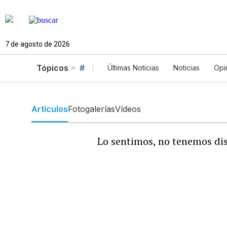
7 de agosto de 2026
Tópicos
#
Últimas Noticias
Noticias
Opi
Estados Unidos
Ciencia y A
English
Podcasts
Horós
Artículos
Fotogalerías
Vídeos
Lo sentimos, no tenemos dis