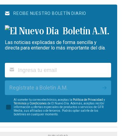
RECIBE NUESTRO BOLETÍN DIARIO
Boletín A.M.
Las noticias explicadas de forma sencilla y
directa para entender lo más importante del día.
Regístrate a Boletín A.M.
Al someter tu correo electrónico, aceptas la
Política de Privacidad
y
Términos y Condiciones
de El Nuevo Día. Además, aceptas recibir
información u ofertas especiales de productos o servicios de GFR
Media, sus afiliadas o de terceros. Podrás optar salirte de los
boletines en cualquier momento.