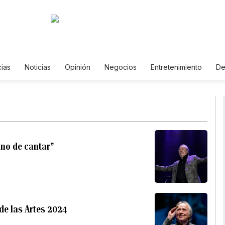
cias
Noticias
Opinión
Negocios
Entretenimiento
De
de Vida
Mundo
Estados Unidos
Ciencia y Ambiente
Ga
gía
Juegos
Lotería
Vídeos
Fotos
English
Podc
s
Especiales
 no de cantar”
de las Artes 2024