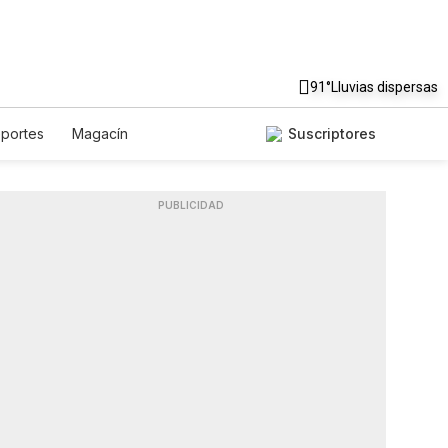
91°
Lluvias dispersas
portes
Magacín
Suscriptores
stronomía
De Viaje
asts
Horóscopos
Newsletters
PUBLICIDAD