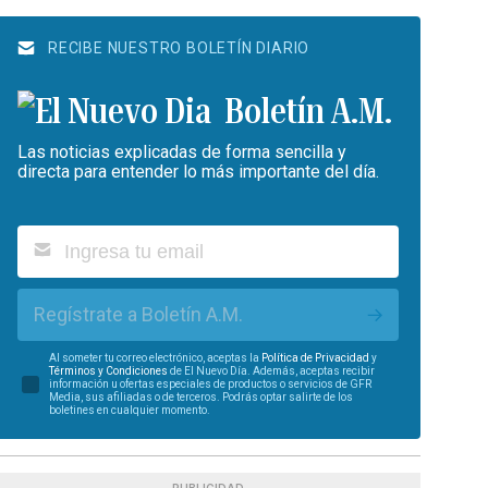
RECIBE NUESTRO BOLETÍN DIARIO
Boletín A.M.
Las noticias explicadas de forma sencilla y
directa para entender lo más importante del día.
Regístrate a Boletín A.M.
Al someter tu correo electrónico, aceptas la
Política de Privacidad
y
Términos y Condiciones
de El Nuevo Día. Además, aceptas recibir
información u ofertas especiales de productos o servicios de GFR
Media, sus afiliadas o de terceros. Podrás optar salirte de los
boletines en cualquier momento.