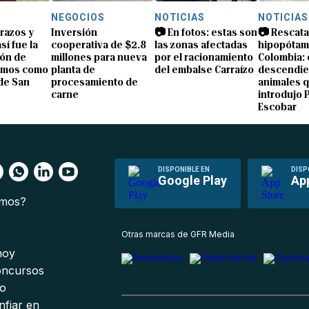
NEGOCIOS
NOTICIAS
NOTICIAS
brazos y
Inversión
📷 En fotos: estas son
📷 Rescata
sí fue la
cooperativa de $2.8
las zonas afectadas
hipopótam
ón de
millones para nueva
por el racionamiento
Colombia: 
amos como
planta de
del embalse Carraízo
descendie
de San
procesamiento de
animales 
carne
introdujo 
Escobar
DISPONIBLE EN
DISP
Google Play
Ap
omos?
s
Otras marcas de GFR Media
 hoy
oncursos
io
nfiar en