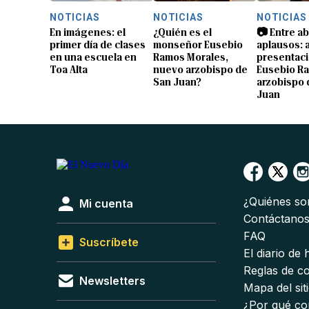
NOTICIAS
NOTICIAS
NOTICIAS
En imágenes: el
¿Quién es el
📷 Entre a
primer día de clases
monseñor Eusebio
aplausos: a
en una escuela en
Ramos Morales,
presentaci
Toa Alta
nuevo arzobispo de
Eusebio R
San Juan?
arzobispo 
Juan
¿Quiénes s
Mi cuenta
Contáctano
FAQ
Suscríbete
El diario de
Reglas de c
Newsletters
Mapa del sit
¿Por qué co