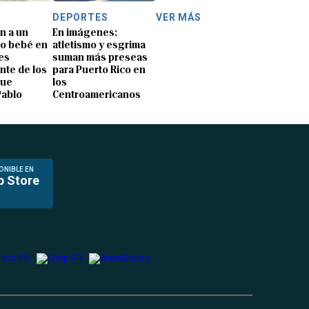
DEPORTES
VER MÁS
n a un
En imágenes:
o bebé en
atletismo y esgrima
es
suman más preseas
nte de los
para Puerto Rico en
que
los
Pablo
Centroamericanos
ONIBLE EN
p Store