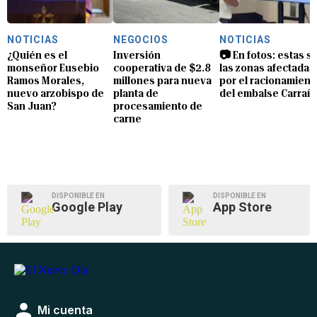
NOTICIAS
NEGOCIOS
NOTICIAS
¿Quién es el
Inversión
📷 En fotos: estas s
monseñor Eusebio
cooperativa de $2.8
las zonas afectadas
Ramos Morales,
millones para nueva
por el racionamient
nuevo arzobispo de
planta de
del embalse Carraíz
San Juan?
procesamiento de
carne
DISPONIBLE EN
DISPONIBLE EN
Google Play
App Store
Mi cuenta