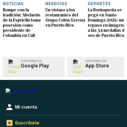
NOTICIAS
NEGOCIOS
DEPORTES
Rompe con la
Un vistazo a los
La Borinqueña se
tradición: Abelardo
restaurantes del
pegó en Santo
de la Espriella toma
Grupo Colón Gerena
Domingo 2026: un
posesión como
en Puerto Rico
repaso en imágene
presidente de
a las 34 medallas de
Colombia en Cali
oro de Puerto Rico
DISPONIBLE EN
DISPONIBLE EN
Google Play
App Store
Mi cuenta
Suscríbete