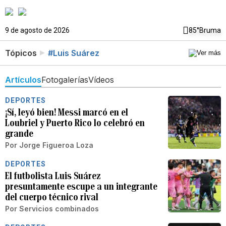
9 de agosto de 2026
85°
Bruma
Tópicos
#Luis Suárez
Artículos
Fotogalerías
Vídeos
DEPORTES
¡Sí, leyó bien! Messi marcó en el
Loubriel y Puerto Rico lo celebró en
grande
Por
Jorge Figueroa Loza
DEPORTES
El futbolista Luis Suárez
presuntamente escupe a un integrante
del cuerpo técnico rival
Por
Servicios combinados