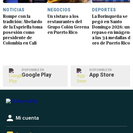
NOTICIAS
NEGOCIOS
DEPORTES
Rompe con la
Un vistazo a los
La Borinqueña se
tradición: Abelardo
restaurantes del
pegó en Santo
de la Espriella toma
Grupo Colón Gerena
Domingo 2026: un
posesión como
en Puerto Rico
repaso en imágene
presidente de
a las 34 medallas de
Colombia en Cali
oro de Puerto Rico
DISPONIBLE EN
DISPONIBLE EN
Google Play
App Store
Mi cuenta