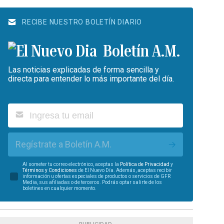
RECIBE NUESTRO BOLETÍN DIARIO
Boletín A.M.
Las noticias explicadas de forma sencilla y
directa para entender lo más importante del día.
Regístrate a Boletín A.M.
Al someter tu correo electrónico, aceptas la
Política de Privacidad
y
Términos y Condiciones
de El Nuevo Día. Además, aceptas recibir
información u ofertas especiales de productos o servicios de GFR
Media, sus afiliadas o de terceros. Podrás optar salirte de los
boletines en cualquier momento.