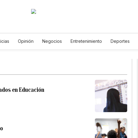
icias
Opinión
Negocios
Entretenimiento
Deportes
s Unidos
Ciencia y Ambiente
Gastronomía
De Viaje
Te
English
Podcasts
Horóscopos
Newsletters
Feriado
udados en Educación
co