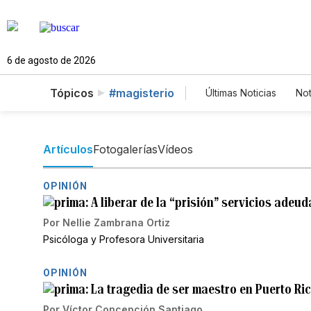
6 de agosto de 2026
Tópicos
#magisterio
Últimas Noticias
Not
Mundo
Estado
Vídeos
Fotos
Artículos
Fotogalerías
Vídeos
OPINIÓN
A liberar de la “prisión” servicios ade
Por
Nellie Zambrana Ortiz
Psicóloga y Profesora Universitaria
OPINIÓN
La tragedia de ser maestro en Puerto Ri
Por
Víctor Concepción Santiago