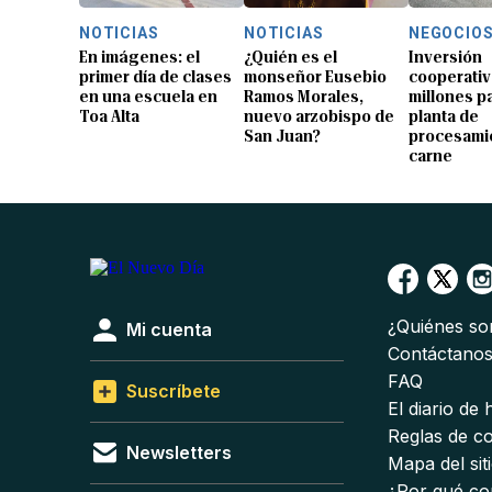
NOTICIAS
NOTICIAS
NEGOCIO
En imágenes: el
¿Quién es el
Inversión
primer día de clases
monseñor Eusebio
cooperativ
en una escuela en
Ramos Morales,
millones p
Toa Alta
nuevo arzobispo de
planta de
San Juan?
procesami
carne
¿Quiénes s
Mi cuenta
Contáctano
FAQ
Suscríbete
El diario de
Reglas de c
Newsletters
Mapa del sit
¿Por qué co