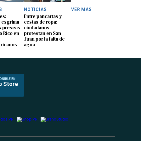
S
NOTICIAS
VER MÁS
es:
Entre pancartas y
y esgrima
cestas de ropa:
 preseas
ciudadanos
o Rico en
protestan en San
Juan por la falta de
ricanos
agua
ONIBLE EN
p Store