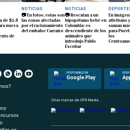
S
NOTICIAS
NOTICIAS
DEPORTE
📷 En fotos: estas son
📷 Rescatan a un
En imágen
a de $2.8
las zonas afectadas
hipopótamo bebé en
atletismo 
ara nueva
por el racionamiento
Colombia: es
suman más
del embalse Carraízo
descendiente de los
para Puert
ento de
animales que
los
introdujo Pablo
Centroame
Escobar
DISPONIBLE EN
DISP
Google Play
Ap
omos?
s
Otras marcas de GFR Media
 hoy
oncursos
io
nfiar en