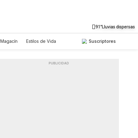
91°
Lluvias dispersas
Magacín
Estilos de Vida
Suscriptores
cnología
Juegos
Lotería
s
Especiales
PUBLICIDAD