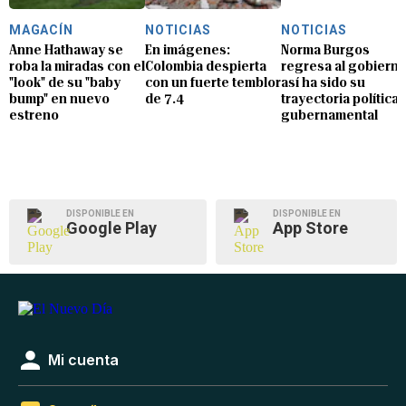
MAGACÍN
NOTICIAS
NOTICIAS
Anne Hathaway se
En imágenes:
Norma Burgos
roba la miradas con el
Colombia despierta
regresa al gobierno
"look" de su "baby
con un fuerte temblor
así ha sido su
bump" en nuevo
de 7.4
trayectoria política 
estreno
gubernamental
DISPONIBLE EN
DISPONIBLE EN
Google Play
App Store
Mi cuenta