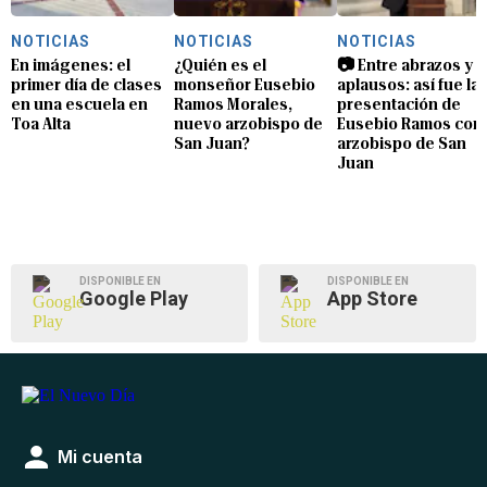
NOTICIAS
NOTICIAS
NOTICIAS
En imágenes: el
¿Quién es el
📷 Entre abrazos y
primer día de clases
monseñor Eusebio
aplausos: así fue la
en una escuela en
Ramos Morales,
presentación de
Toa Alta
nuevo arzobispo de
Eusebio Ramos com
San Juan?
arzobispo de San
Juan
DISPONIBLE EN
DISPONIBLE EN
Google Play
App Store
Mi cuenta