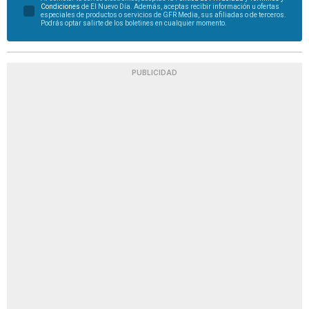
Condiciones
de El Nuevo Día. Además, aceptas recibir información u ofertas
especiales de productos o servicios de GFR Media, sus afiliadas o de terceros.
Podrás optar salirte de los boletines en cualquier momento.
PUBLICIDAD