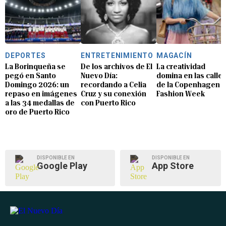
DEPORTES
ENTRETENIMIENTO
MAGACÍN
La Borinqueña se
De los archivos de El
La creatividad
pegó en Santo
Nuevo Día:
domina en las calle
Domingo 2026: un
recordando a Celia
de la Copenhagen
repaso en imágenes
Cruz y su conexión
Fashion Week
a las 34 medallas de
con Puerto Rico
oro de Puerto Rico
DISPONIBLE EN
DISPONIBLE EN
Google Play
App Store