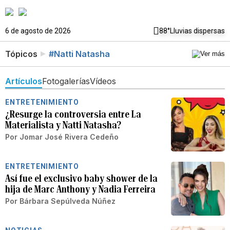
6 de agosto de 2026
88°
Lluvias dispersas
Tópicos
#Natti Natasha
Artículos
Fotogalerías
Vídeos
ENTRETENIMIENTO
¿Resurge la controversia entre La
Materialista y Natti Natasha?
Por
Jomar José Rivera Cedeño
ENTRETENIMIENTO
Así fue el exclusivo baby shower de la
hija de Marc Anthony y Nadia Ferreira
Por
Bárbara Sepúlveda Núñez