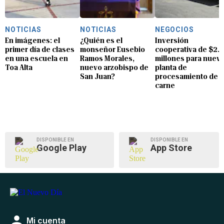
NOTICIAS
NOTICIAS
NEGOCIOS
En imágenes: el
¿Quién es el
Inversión
primer día de clases
monseñor Eusebio
cooperativa de $2.8
en una escuela en
Ramos Morales,
millones para nuev
Toa Alta
nuevo arzobispo de
planta de
San Juan?
procesamiento de
carne
DISPONIBLE EN
DISPONIBLE EN
Google Play
App Store
Mi cuenta