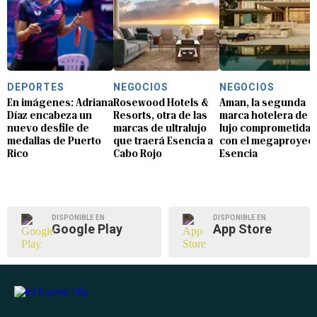
DEPORTES
NEGOCIOS
NEGOCIOS
En imágenes: Adriana
Rosewood Hotels &
Aman, la segunda
Díaz encabeza un
Resorts, otra de las
marca hotelera de
nuevo desfile de
marcas de ultralujo
lujo comprometida
medallas de Puerto
que traerá Esencia a
con el megaproyec
Rico
Cabo Rojo
Esencia
DISPONIBLE EN
DISPONIBLE EN
Google Play
App Store