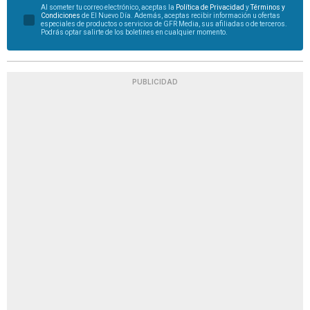
Al someter tu correo electrónico, aceptas la
Política de Privacidad
y
Términos y
Condiciones
de El Nuevo Día. Además, aceptas recibir información u ofertas
especiales de productos o servicios de GFR Media, sus afiliadas o de terceros.
Podrás optar salirte de los boletines en cualquier momento.
PUBLICIDAD