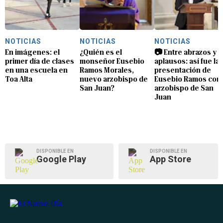
NOTICIAS
NOTICIAS
NOTICIAS
En imágenes: el
¿Quién es el
📷 Entre abrazos y
primer día de clases
monseñor Eusebio
aplausos: así fue la
en una escuela en
Ramos Morales,
presentación de
Toa Alta
nuevo arzobispo de
Eusebio Ramos com
San Juan?
arzobispo de San
Juan
DISPONIBLE EN
DISPONIBLE EN
Google Play
App Store