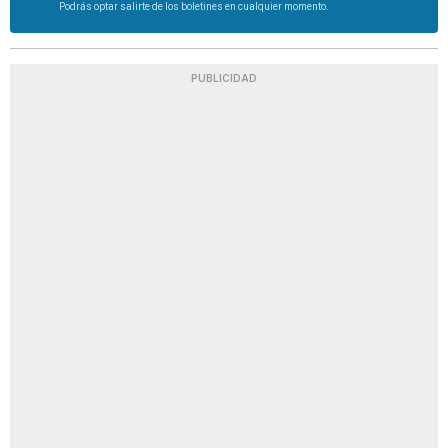
Podrás optar salirte de los boletines en cualquier momento.
PUBLICIDAD