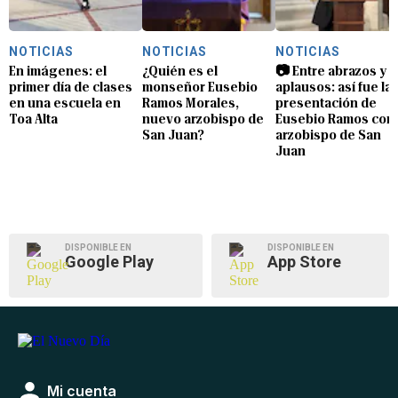
NOTICIAS
NOTICIAS
NOTICIAS
En imágenes: el
¿Quién es el
📷 Entre abrazos y
primer día de clases
monseñor Eusebio
aplausos: así fue la
en una escuela en
Ramos Morales,
presentación de
Toa Alta
nuevo arzobispo de
Eusebio Ramos com
San Juan?
arzobispo de San
Juan
DISPONIBLE EN
DISPONIBLE EN
Google Play
App Store
Mi cuenta