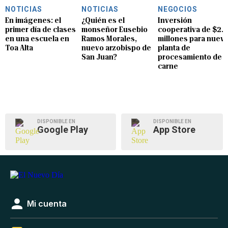
NOTICIAS
NOTICIAS
NEGOCIOS
En imágenes: el
¿Quién es el
Inversión
primer día de clases
monseñor Eusebio
cooperativa de $2.8
en una escuela en
Ramos Morales,
millones para nuev
Toa Alta
nuevo arzobispo de
planta de
San Juan?
procesamiento de
carne
DISPONIBLE EN
DISPONIBLE EN
Google Play
App Store
Mi cuenta