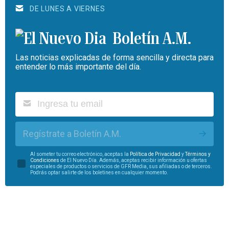
DE LUNES A VIERNES
Boletín A.M.
Las noticias explicadas de forma sencilla y directa para
entender lo más importante del día.
Regístrate a Boletín A.M.
Al someter tu correo electrónico, aceptas la
Política de Privacidad
y
Términos y
Condiciones
de El Nuevo Día. Además, aceptas recibir información u ofertas
especiales de productos o servicios de GFR Media, sus afiliadas o de terceros.
Podrás optar salirte de los boletines en cualquier momento.