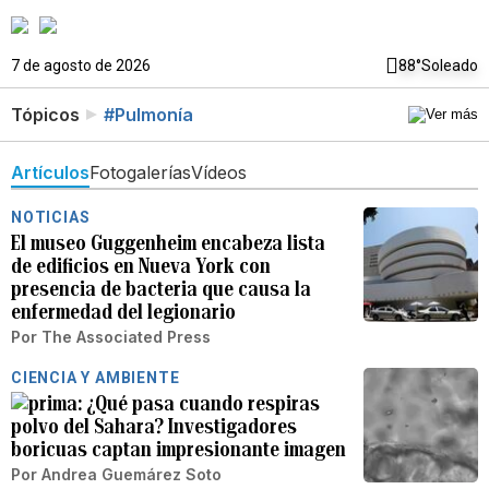
7 de agosto de 2026
88°
Soleado
Tópicos
#Pulmonía
Artículos
Fotogalerías
Vídeos
NOTICIAS
El museo Guggenheim encabeza lista
de edificios en Nueva York con
presencia de bacteria que causa la
enfermedad del legionario
Por
The Associated Press
CIENCIA Y AMBIENTE
¿Qué pasa cuando respiras
polvo del Sahara? Investigadores
boricuas captan impresionante imagen
Por
Andrea Guemárez Soto