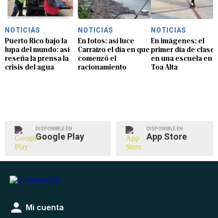
NOTICIAS
NOTICIAS
NOTICIAS
Puerto Rico bajo la
En fotos: así luce
En imágenes: el
lupa del mundo: así
Carraízo el día en que
primer día de clase
reseña la prensa la
comenzó el
en una escuela en
crisis del agua
racionamiento
Toa Alta
DISPONIBLE EN
DISPONIBLE EN
Google Play
App Store
Mi cuenta