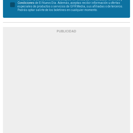
Condiciones
de El Nuevo Día. Además, aceptas recibir información u ofertas
especiales de productos o servicios de GFR Media, sus afiliadas o de terceros.
Podrás optar salirte de los boletines en cualquier momento.
PUBLICIDAD