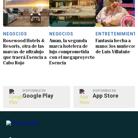
NEGOCIOS
NEGOCIOS
ENTRETENIMIENT
Rosewood Hotels &
Aman, la segunda
Fantasía hecha a
Resorts, otra de las
marca hotelera de
mano: los muñecos
marcas de ultralujo
lujo comprometida
de Luis Villafañe
que traerá Esencia a
con el megaproyecto
Cabo Rojo
Esencia
DISPONIBLE EN
DISPONIBLE EN
Google Play
App Store