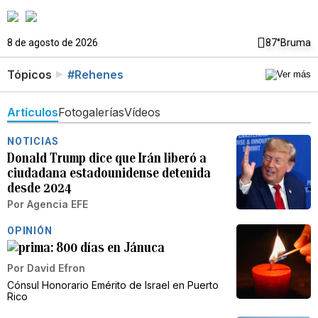
8 de agosto de 2026
87°
Bruma
Tópicos
#Rehenes
Artículos
Fotogalerías
Vídeos
NOTICIAS
Donald Trump dice que Irán liberó a
ciudadana estadounidense detenida
desde 2024
Por
Agencia EFE
OPINIÓN
800 días en Jánuca
Por
David Efron
Cónsul Honorario Emérito de Israel en Puerto
Rico