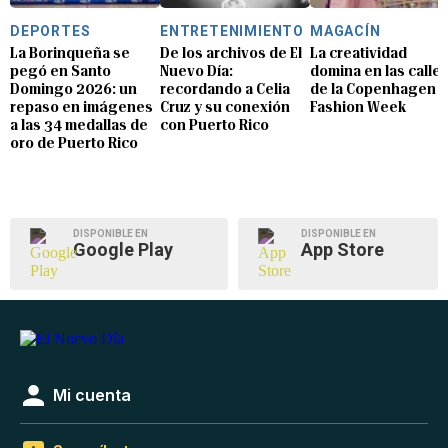
DEPORTES
ENTRETENIMIENTO
MAGACÍN
La Borinqueña se
De los archivos de El
La creatividad
pegó en Santo
Nuevo Día:
domina en las calle
Domingo 2026: un
recordando a Celia
de la Copenhagen
repaso en imágenes
Cruz y su conexión
Fashion Week
a las 34 medallas de
con Puerto Rico
oro de Puerto Rico
DISPONIBLE EN
DISPONIBLE EN
Google Play
App Store
Mi cuenta