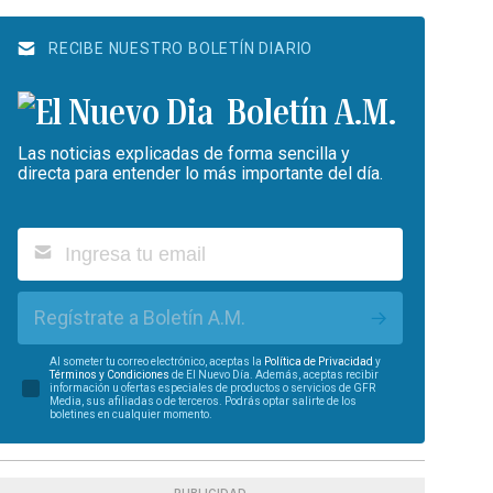
RECIBE NUESTRO BOLETÍN DIARIO
Boletín A.M.
Las noticias explicadas de forma sencilla y
directa para entender lo más importante del día.
Regístrate a Boletín A.M.
Al someter tu correo electrónico, aceptas la
Política de Privacidad
y
Términos y Condiciones
de El Nuevo Día. Además, aceptas recibir
información u ofertas especiales de productos o servicios de GFR
Media, sus afiliadas o de terceros. Podrás optar salirte de los
boletines en cualquier momento.