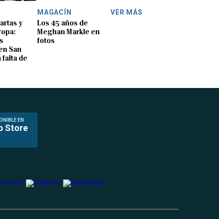
MAGACÍN
VER MÁS
artas y
Los 45 años de
ropa:
Meghan Markle en
s
fotos
en San
 falta de
ONIBLE EN
p Store