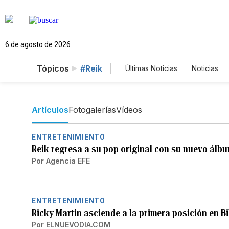
6 de agosto de 2026
Tópicos
#Reik
Últimas Noticias
Noticias
Estados Unidos
Cienci
English
Podcasts
H
Artículos
Fotogalerías
Vídeos
ENTRETENIMIENTO
Reik regresa a su pop original con su nuevo ál
Por
Agencia EFE
ENTRETENIMIENTO
Ricky Martin asciende a la primera posición en B
Por
ELNUEVODIA.COM