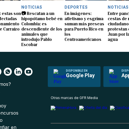
NOTICIAS
DEPORTES
NOTICIAS
: estas son
📷 Rescatan a un
En imágenes:
Entre panc
afectadas
hipopótamo bebé en
atletismo y esgrima
cestas de 
ionamiento
Colombia: es
suman más preseas
ciudadano
e Carraízo
descendiente de los
para Puerto Rico en
protestan 
animales que
los
Juan por la
introdujo Pablo
Centroamericanos
agua
Escobar
DISPONIBLE EN
DISP
Google Play
Ap
omos?
s
Otras marcas de GFR Media
 hoy
oncursos
io
nfiar en