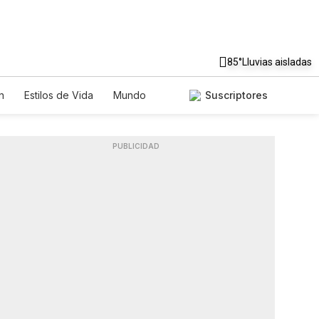
85°
Lluvias aisladas
n
Estilos de Vida
Mundo
Suscriptores
os
Lotería
Vídeos
Fotos
PUBLICIDAD