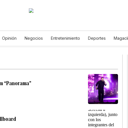
Opinión
Negocios
Entretenimiento
Deportes
Magací
a y Ambiente
Gastronomía
De Viaje
Tecnología
Jueg
oróscopos
Newsletters
Feriados
Especiales
bum “Panorama”
illboard