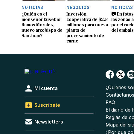
NOTICIAS
NEGOCIOS
NOTICIAS
¿Quién es el
Inversión
📷 En fotos
monseñor Eusebio
cooperativa de $2.8
las zonas 
Ramos Morales,
millones para nueva
por el rac
nuevo arzobispo de
planta de
del embals
San Juan?
procesamiento de
carne
¿Quiénes s
Mi cuenta
Contáctano
FAQ
Suscríbete
El diario de
Reglas de c
Newsletters
Mapa del sit
¿Por qué co