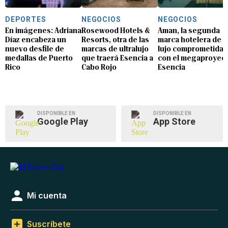
DEPORTES
NEGOCIOS
NEGOCIOS
En imágenes: Adriana
Rosewood Hotels &
Aman, la segunda
Díaz encabeza un
Resorts, otra de las
marca hotelera de
nuevo desfile de
marcas de ultralujo
lujo comprometida
medallas de Puerto
que traerá Esencia a
con el megaproyec
Rico
Cabo Rojo
Esencia
DISPONIBLE EN
DISPONIBLE EN
Google Play
App Store
Mi cuenta
Suscríbete