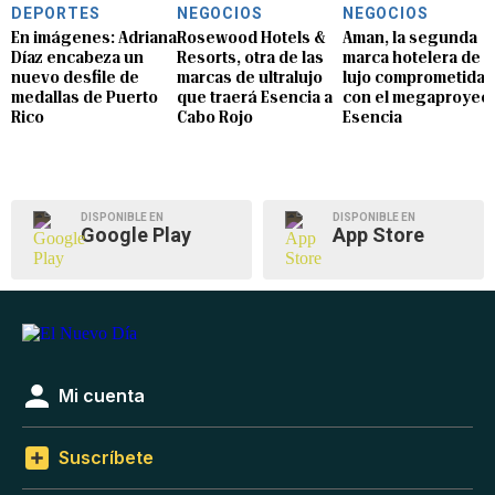
DEPORTES
NEGOCIOS
NEGOCIOS
En imágenes: Adriana
Rosewood Hotels &
Aman, la segunda
Díaz encabeza un
Resorts, otra de las
marca hotelera de
nuevo desfile de
marcas de ultralujo
lujo comprometida
medallas de Puerto
que traerá Esencia a
con el megaproyec
Rico
Cabo Rojo
Esencia
DISPONIBLE EN
DISPONIBLE EN
Google Play
App Store
Mi cuenta
Suscríbete