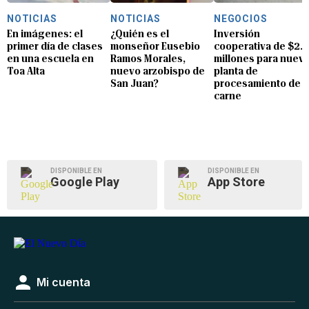
NOTICIAS
NOTICIAS
NEGOCIOS
En imágenes: el
¿Quién es el
Inversión
primer día de clases
monseñor Eusebio
cooperativa de $2.8
en una escuela en
Ramos Morales,
millones para nuev
Toa Alta
nuevo arzobispo de
planta de
San Juan?
procesamiento de
carne
DISPONIBLE EN
DISPONIBLE EN
Google Play
App Store
Mi cuenta