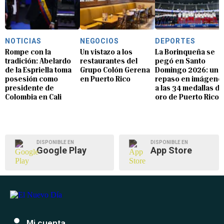
NOTICIAS
NEGOCIOS
DEPORTES
Rompe con la
Un vistazo a los
La Borinqueña se
tradición: Abelardo
restaurantes del
pegó en Santo
de la Espriella toma
Grupo Colón Gerena
Domingo 2026: un
posesión como
en Puerto Rico
repaso en imágene
presidente de
a las 34 medallas de
Colombia en Cali
oro de Puerto Rico
DISPONIBLE EN
DISPONIBLE EN
Google Play
App Store
Mi cuenta