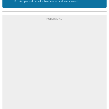
Podrás optar salirte de los boletines en cualquier momento.
PUBLICIDAD