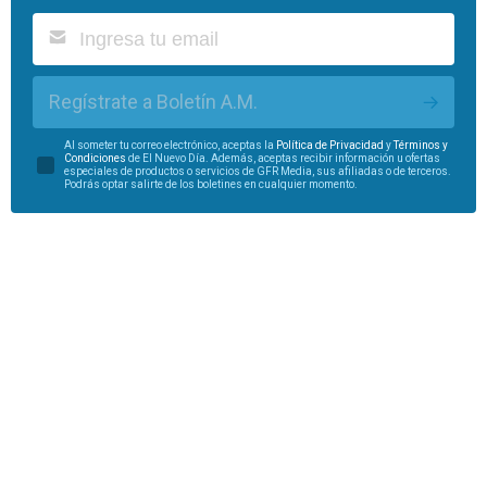
Regístrate a Boletín A.M.
Al someter tu correo electrónico, aceptas la
Política de Privacidad
y
Términos y
Condiciones
de El Nuevo Día. Además, aceptas recibir información u ofertas
especiales de productos o servicios de GFR Media, sus afiliadas o de terceros.
Podrás optar salirte de los boletines en cualquier momento.