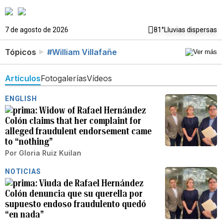
7 de agosto de 2026
81°
Lluvias dispersas
Tópicos
#William Villafañe
Artículos
Fotogalerías
Vídeos
ENGLISH
Widow of Rafael Hernández
Colón claims that her complaint for
alleged fraudulent endorsement came
to “nothing”
Por
Gloria Ruiz Kuilan
NOTICIAS
Viuda de Rafael Hernández
Colón denuncia que su querella por
supuesto endoso fraudulento quedó
“en nada”