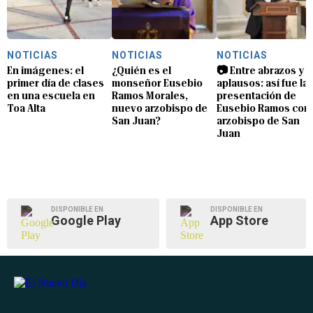
NOTICIAS
NOTICIAS
NOTICIAS
En imágenes: el
¿Quién es el
📷 Entre abrazos y
primer día de clases
monseñor Eusebio
aplausos: así fue la
en una escuela en
Ramos Morales,
presentación de
Toa Alta
nuevo arzobispo de
Eusebio Ramos com
San Juan?
arzobispo de San
Juan
DISPONIBLE EN
DISPONIBLE EN
Google Play
App Store