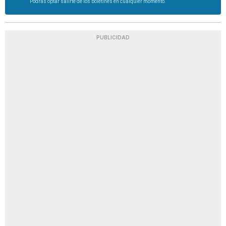
Podrás optar salirte de los boletines en cualquier momento.
PUBLICIDAD