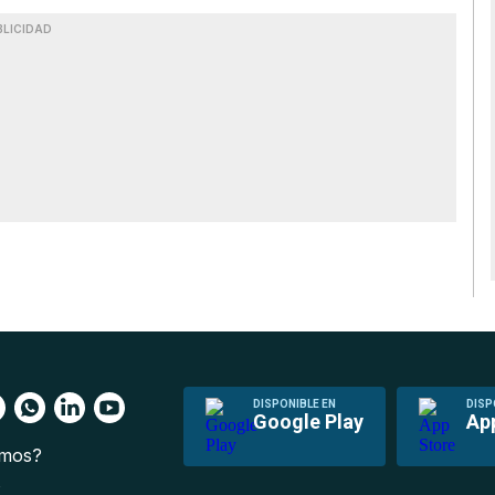
BLICIDAD
DISPONIBLE EN
DISP
Google Play
Ap
omos?
s