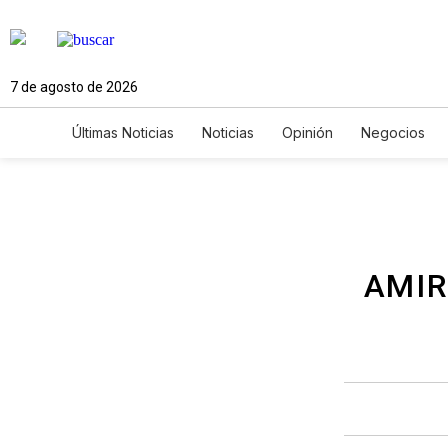
7 de agosto de 2026
Últimas Noticias
Noticias
Opinión
Negocios
Ciencia y Ambiente
Gastronomía
De Viaje
Newsletters
Feriados
Edictos
Especiales
AMIR