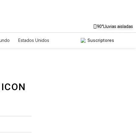
90°
Lluvias aisladas
undo
Estados Unidos
Suscriptores
nglish
Podcasts
Horóscopos