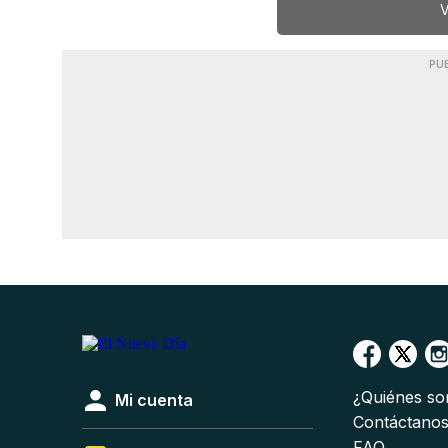
V
PU
¿Quiénes s
Mi cuenta
Contáctano
FAQ