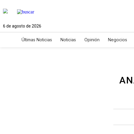
6 de agosto de 2026
Últimas Noticias
Noticias
Opinión
Negocios
Ciencia y Ambiente
Gastronomía
De Viaje
Newsletters
Feriados
Edictos
Especiales
AN