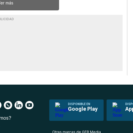
er más
BLICIDAD
DISPONIBLE EN
DISP
Google Play
Ap
omos?
s
Otras marcas de GFR Media