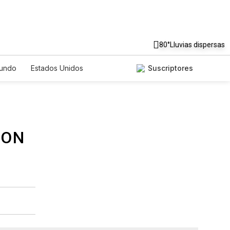
80°
Lluvias dispersas
undo
Estados Unidos
Suscriptores
nglish
Podcasts
Horóscopos