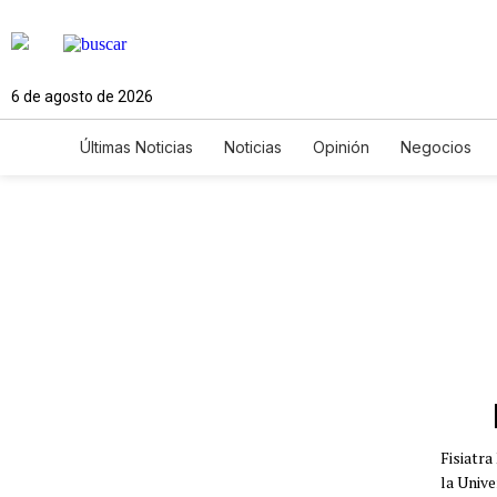
6 de agosto de 2026
Últimas Noticias
Noticias
Opinión
Negocios
Ciencia y Ambiente
Gastronomía
De Viaje
Newsletters
Feriados
Edictos
Especiales
Fisiatr
la Univ