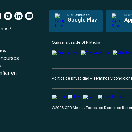
DISPONIBLE EN
DISP
Google Play
Ap
omos?
s
Otras marcas de GFR Media
 hoy
oncursos
io
nfiar en
Política de privacidad
Términos y condicion
©
2026
GFR Media, Todos los Derechos Rese