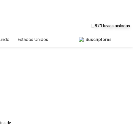
87°
Lluvias aisladas
undo
Estados Unidos
Suscriptores
nglish
Podcasts
Horóscopos
ina de