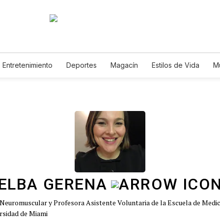
Entretenimiento
Deportes
Magacín
Estilos de Vida
M
Tecnología
Juegos
Lotería
Vídeos
Fotogalerías
E
ELBA GERENA
a Neuromuscular y Profesora Asistente Voluntaria de la Escuela de Medic
ersidad de Miami