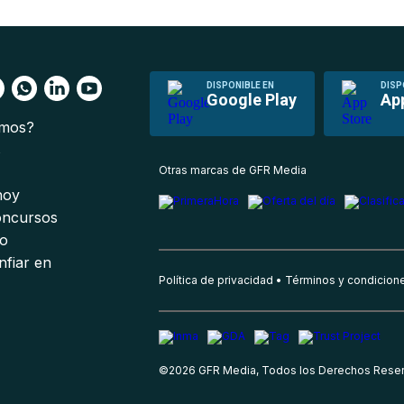
DISPONIBLE EN
DISP
Google Play
Ap
omos?
s
Otras marcas de GFR Media
 hoy
oncursos
io
nfiar en
Política de privacidad
Términos y condicion
©
2026
GFR Media, Todos los Derechos Rese