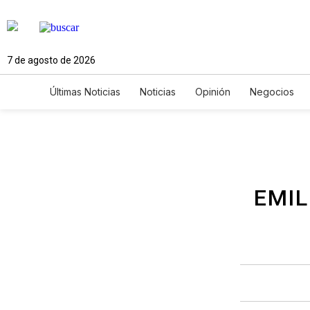
7 de agosto de 2026
Últimas Noticias
Noticias
Opinión
Negocios
Ciencia y Ambiente
Gastronomía
De Viaje
Newsletters
Feriados
Edictos
Especiales
EMIL