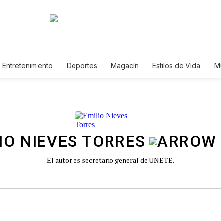
Entretenimiento
Deportes
Magacín
Estilos de Vida
M
Tecnología
Juegos
Lotería
Vídeos
Fotogalerías
E
IO NIEVES TORRES
El autor es secretario general de UNETE.