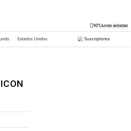
90°
Lluvias aisladas
undo
Estados Unidos
Suscriptores
nglish
Podcasts
Horóscopos