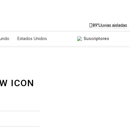
89°
Lluvias aisladas
undo
Estados Unidos
Suscriptores
nglish
Podcasts
Horóscopos