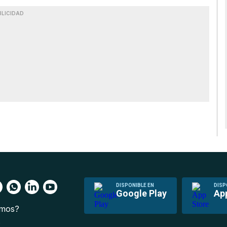
BLICIDAD
DISPONIBLE EN
DISP
Google Play
Ap
omos?
s