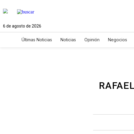
6 de agosto de 2026
Últimas Noticias
Noticias
Opinión
Negocios
Ciencia y Ambiente
Gastronomía
De Viaje
Newsletters
Feriados
Edictos
Especiales
RAFAEL