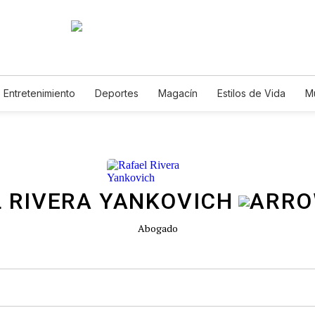
Entretenimiento
Deportes
Magacín
Estilos de Vida
M
Tecnología
Juegos
Lotería
Vídeos
Fotogalerías
E
 RIVERA YANKOVICH
Abogado