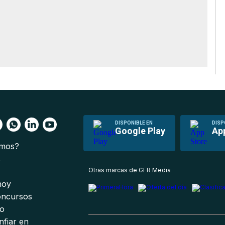
DISPONIBLE EN
DISP
Google Play
Ap
omos?
s
Otras marcas de GFR Media
 hoy
oncursos
io
nfiar en