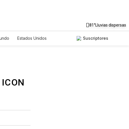
81°
Lluvias dispersas
undo
Estados Unidos
Suscriptores
nglish
Podcasts
Horóscopos