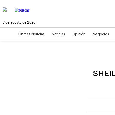
7 de agosto de 2026
Últimas Noticias
Noticias
Opinión
Negocios
Ciencia y Ambiente
Gastronomía
De Viaje
Newsletters
Feriados
Edictos
Especiales
SHEI