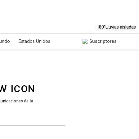
80°
Lluvias aisladas
undo
Estados Unidos
Suscriptores
nglish
Podcasts
Horóscopos
unicaciones de la