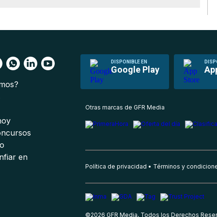
DISPONIBLE EN
DISP
Google Play
Ap
omos?
s
Otras marcas de GFR Media
 hoy
oncursos
io
nfiar en
Política de privacidad
Términos y condicion
©
2026
GFR Media, Todos los Derechos Rese