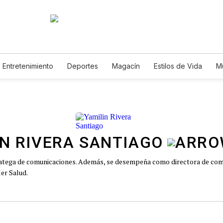
Entretenimiento
Deportes
Magacín
Estilos de Vida
M
Tecnología
Juegos
Lotería
Vídeos
Fotogalerías
E
IN RIVERA SANTIAGO
ratega de comunicaciones. Además, se desempeña como directora de com
er Salud.