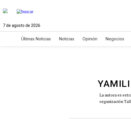
7 de agosto de 2026
Últimas Noticias
Noticias
Opinión
Negocios
Ciencia y Ambiente
Gastronomía
De Viaje
Newsletters
Feriados
Edictos
Especiales
YAMIL
La autora es est
organización Tall