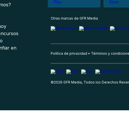
omos?
s
Otras marcas de GFR Media
 hoy
oncursos
io
nfiar en
Política de privacidad
Términos y condicion
©
2026
GFR Media, Todos los Derechos Rese