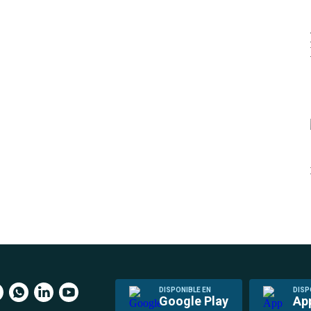
DISPONIBLE EN
DISP
Google Play
Ap