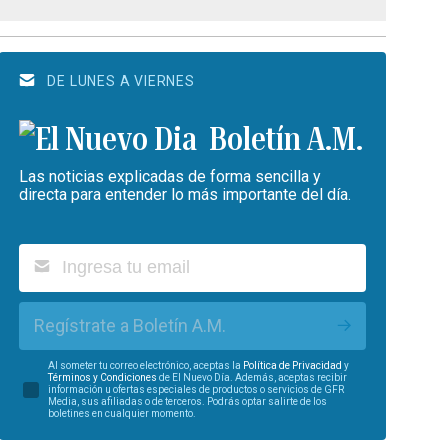
DE LUNES A VIERNES
Boletín A.M.
Las noticias explicadas de forma sencilla y
directa para entender lo más importante del día.
Regístrate a Boletín A.M.
Al someter tu correo electrónico, aceptas la
Política de Privacidad
y
Términos y Condiciones
de El Nuevo Día. Además, aceptas recibir
información u ofertas especiales de productos o servicios de GFR
Media, sus afiliadas o de terceros. Podrás optar salirte de los
boletines en cualquier momento.