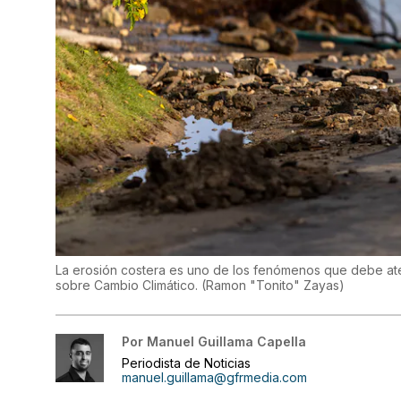
La erosión costera es uno de los fenómenos que debe at
sobre Cambio Climático.
(
Ramon "Tonito" Zayas
)
Por
Manuel Guillama Capella
Periodista de Noticias
manuel.guillama@gfrmedia.com