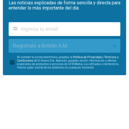
Las noticias explicadas de forma sencilla y directa para
entender lo más importante del día.
Regístrate a Boletín A.M.
Al someter tu correo electrónico, aceptas la
Política de Privacidad
y
Términos y
Condiciones
de El Nuevo Día. Además, aceptas recibir información u ofertas
especiales de productos o servicios de GFR Media, sus afiliadas o de terceros.
Podrás optar salirte de los boletines en cualquier momento.