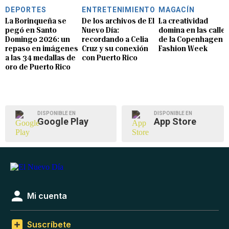
DEPORTES
ENTRETENIMIENTO
MAGACÍN
La Borinqueña se
De los archivos de El
La creatividad
pegó en Santo
Nuevo Día:
domina en las calle
Domingo 2026: un
recordando a Celia
de la Copenhagen
repaso en imágenes
Cruz y su conexión
Fashion Week
a las 34 medallas de
con Puerto Rico
oro de Puerto Rico
DISPONIBLE EN
DISPONIBLE EN
Google Play
App Store
Mi cuenta
Suscríbete