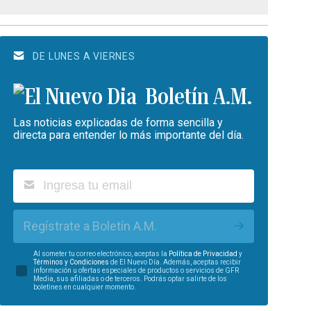
DE LUNES A VIERNES
Boletín A.M.
Las noticias explicadas de forma sencilla y
directa para entender lo más importante del día.
Regístrate a Boletín A.M.
Al someter tu correo electrónico, aceptas la
Política de Privacidad
y
Términos y Condiciones
de El Nuevo Día. Además, aceptas recibir
información u ofertas especiales de productos o servicios de GFR
Media, sus afiliadas o de terceros. Podrás optar salirte de los
boletines en cualquier momento.