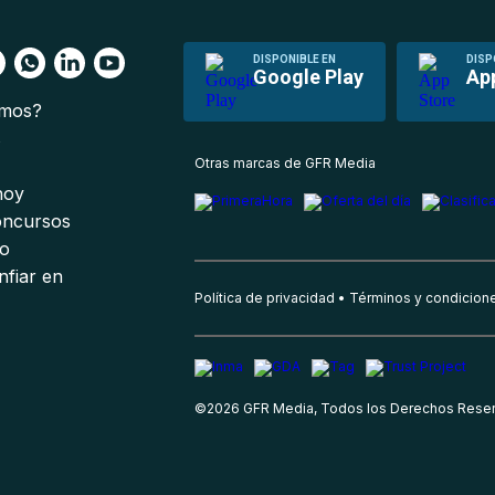
DISPONIBLE EN
DISP
Google Play
Ap
omos?
s
Otras marcas de GFR Media
 hoy
oncursos
io
nfiar en
Política de privacidad
Términos y condicion
©
2026
GFR Media, Todos los Derechos Rese