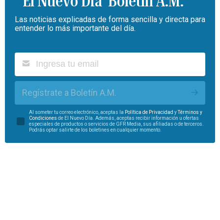
Boletín A.M.
Las noticias explicadas de forma sencilla y directa para
entender lo más importante del día.
Regístrate a Boletín A.M.
Al someter tu correo electrónico, aceptas la
Política de Privacidad
y
Términos y
Condiciones
de El Nuevo Día. Además, aceptas recibir información u ofertas
especiales de productos o servicios de GFR Media, sus afiliadas o de terceros.
Podrás optar salirte de los boletines en cualquier momento.