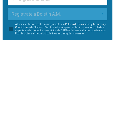
Regístrate a Boletín A.M.
Al someter tu correo electrónico, aceptas la
Política de Privacidad
y
Términos y
Condiciones
de El Nuevo Día. Además, aceptas recibir información u ofertas
especiales de productos o servicios de GFR Media, sus afiliadas o de terceros.
Podrás optar salirte de los boletines en cualquier momento.