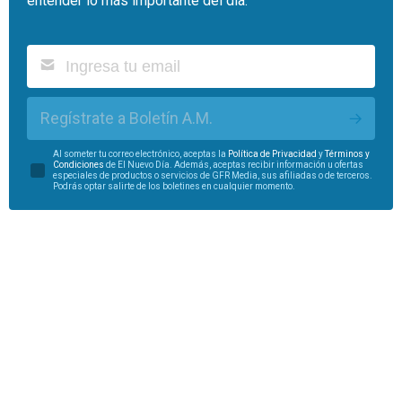
entender lo más importante del día.
Regístrate a Boletín A.M.
Al someter tu correo electrónico, aceptas la
Política de Privacidad
y
Términos y
Condiciones
de El Nuevo Día. Además, aceptas recibir información u ofertas
especiales de productos o servicios de GFR Media, sus afiliadas o de terceros.
Podrás optar salirte de los boletines en cualquier momento.