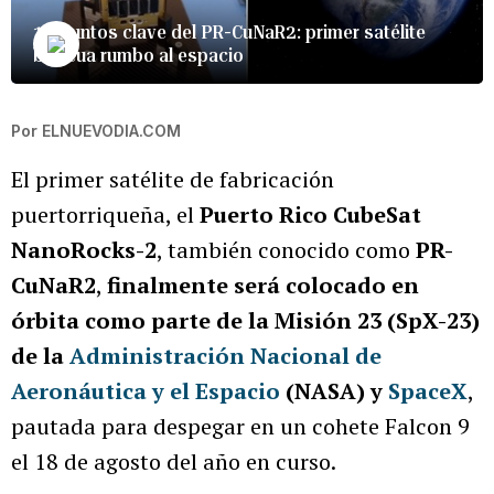
12 puntos clave del PR-CuNaR2: primer satélite
boricua rumbo al espacio
Por
ELNUEVODIA.COM
El primer satélite de fabricación
puertorriqueña, el
Puerto Rico CubeSat
NanoRocks-2
, también conocido como
PR-
CuNaR2
,
finalmente será colocado en
órbita como parte de la Misión 23 (SpX-23)
de la
Administración Nacional de
Aeronáutica y el Espacio
(NASA) y
SpaceX
,
pautada para despegar en un cohete Falcon 9
el 18 de agosto del año en curso.