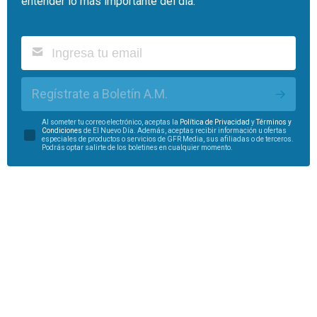
entender lo más importante del día.
Regístrate a Boletín A.M.
Al someter tu correo electrónico, aceptas la
Política de Privacidad
y
Términos y
Condiciones
de El Nuevo Día. Además, aceptas recibir información u ofertas
especiales de productos o servicios de GFR Media, sus afiliadas o de terceros.
Podrás optar salirte de los boletines en cualquier momento.