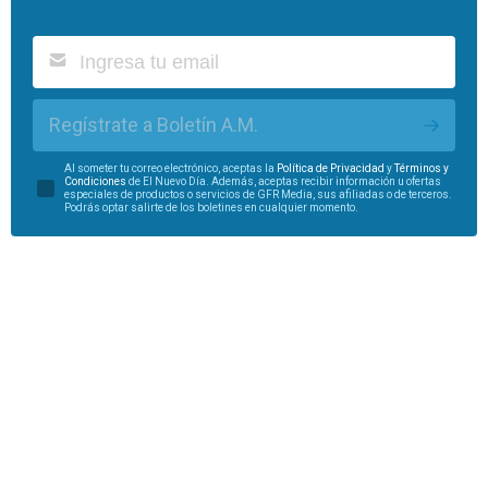
Regístrate a Boletín A.M.
Al someter tu correo electrónico, aceptas la
Política de Privacidad
y
Términos y
Condiciones
de El Nuevo Día. Además, aceptas recibir información u ofertas
especiales de productos o servicios de GFR Media, sus afiliadas o de terceros.
Podrás optar salirte de los boletines en cualquier momento.