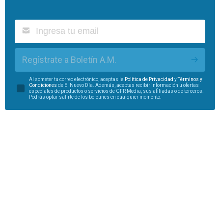
Regístrate a Boletín A.M.
Al someter tu correo electrónico, aceptas la
Política de Privacidad
y
Términos y
Condiciones
de El Nuevo Día. Además, aceptas recibir información u ofertas
especiales de productos o servicios de GFR Media, sus afiliadas o de terceros.
Podrás optar salirte de los boletines en cualquier momento.