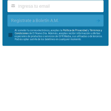
Regístrate a Boletín A.M.
Al someter tu correo electrónico, aceptas la
Política de Privacidad
y
Términos y
Condiciones
de El Nuevo Día. Además, aceptas recibir información u ofertas
especiales de productos o servicios de GFR Media, sus afiliadas o de terceros.
Podrás optar salirte de los boletines en cualquier momento.