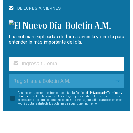
DE LUNES A VIERNES
Boletín A.M.
Las noticias explicadas de forma sencilla y directa para
entender lo más importante del día.
Regístrate a Boletín A.M.
Al someter tu correo electrónico, aceptas la
Política de Privacidad
y
Términos y
Condiciones
de El Nuevo Día. Además, aceptas recibir información u ofertas
especiales de productos o servicios de GFR Media, sus afiliadas o de terceros.
Podrás optar salirte de los boletines en cualquier momento.