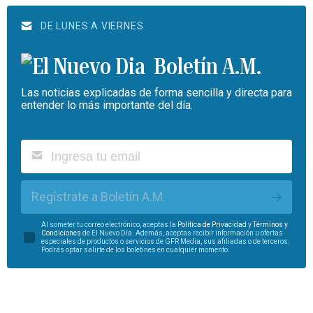
DE LUNES A VIERNES
Boletín A.M.
Las noticias explicadas de forma sencilla y directa para
entender lo más importante del día.
Regístrate a Boletín A.M.
Al someter tu correo electrónico, aceptas la
Política de Privacidad
y
Términos y
Condiciones
de El Nuevo Día. Además, aceptas recibir información u ofertas
especiales de productos o servicios de GFR Media, sus afiliadas o de terceros.
Podrás optar salirte de los boletines en cualquier momento.