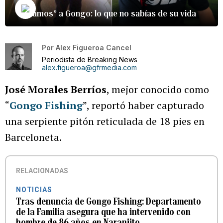
“Cazamos” a Gongo: lo que no sabías de su vida
Por
Alex Figueroa Cancel
Periodista de Breaking News
alex.figueroa@gfrmedia.com
José Morales Berríos
, mejor conocido como
“
Gongo Fishing
”, reportó haber capturado
una serpiente pitón reticulada de 18 pies en
Barceloneta.
RELACIONADAS
NOTICIAS
Tras denuncia de Gongo Fishing: Departamento
de la Familia asegura que ha intervenido con
hombre de 86 años en Naranjito