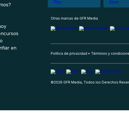
omos?
s
Otras marcas de GFR Media
 hoy
oncursos
io
nfiar en
Política de privacidad
Términos y condicion
©
2026
GFR Media, Todos los Derechos Rese