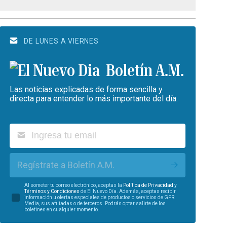
DE LUNES A VIERNES
Boletín A.M.
Las noticias explicadas de forma sencilla y
directa para entender lo más importante del día.
Regístrate a Boletín A.M.
Al someter tu correo electrónico, aceptas la
Política de Privacidad
y
Términos y Condiciones
de El Nuevo Día. Además, aceptas recibir
información u ofertas especiales de productos o servicios de GFR
Media, sus afiliadas o de terceros. Podrás optar salirte de los
boletines en cualquier momento.