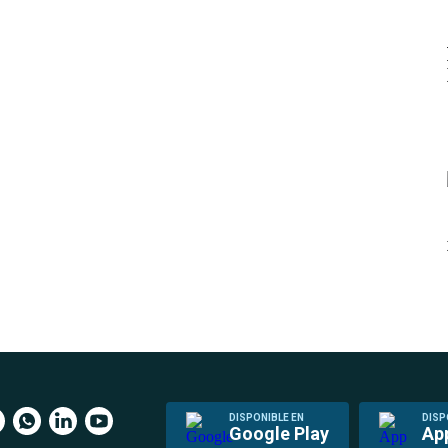
DISPONIBLE EN
DISP
Google Play
Ap