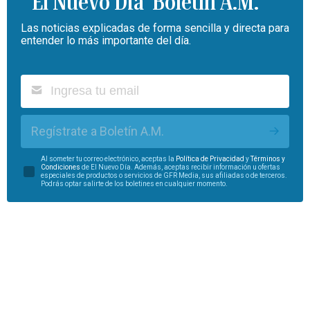
Boletín A.M.
Las noticias explicadas de forma sencilla y directa para
entender lo más importante del día.
Regístrate a Boletín A.M.
Al someter tu correo electrónico, aceptas la
Política de Privacidad
y
Términos y
Condiciones
de El Nuevo Día. Además, aceptas recibir información u ofertas
especiales de productos o servicios de GFR Media, sus afiliadas o de terceros.
Podrás optar salirte de los boletines en cualquier momento.