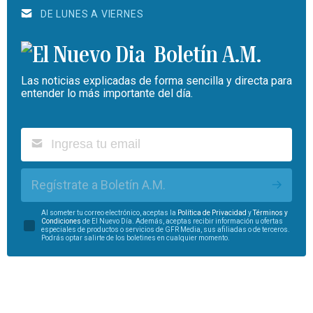
DE LUNES A VIERNES
Boletín A.M.
Las noticias explicadas de forma sencilla y directa para
entender lo más importante del día.
Regístrate a Boletín A.M.
Al someter tu correo electrónico, aceptas la
Política de Privacidad
y
Términos y
Condiciones
de El Nuevo Día. Además, aceptas recibir información u ofertas
especiales de productos o servicios de GFR Media, sus afiliadas o de terceros.
Podrás optar salirte de los boletines en cualquier momento.