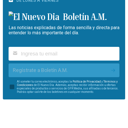
DE LUNES A VIERNES
Boletín A.M.
Las noticias explicadas de forma sencilla y directa para
entender lo más importante del día.
Regístrate a Boletín A.M.
Al someter tu correo electrónico, aceptas la
Política de Privacidad
y
Términos y
Condiciones
de El Nuevo Día. Además, aceptas recibir información u ofertas
especiales de productos o servicios de GFR Media, sus afiliadas o de terceros.
Podrás optar salirte de los boletines en cualquier momento.