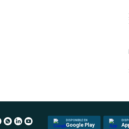
DISPONIBLE EN
DISP
Google Play
Ap