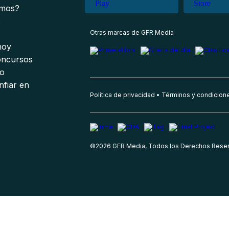
omos?
s
Otras marcas de GFR Media
 hoy
oncursos
io
nfiar en
Política de privacidad
Términos y condicion
©
2026
GFR Media, Todos los Derechos Rese