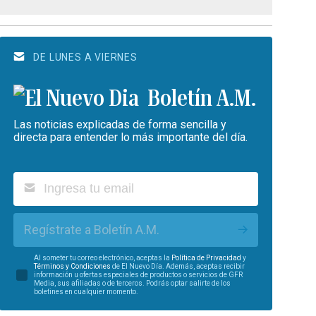
DE LUNES A VIERNES
Boletín A.M.
Las noticias explicadas de forma sencilla y
directa para entender lo más importante del día.
Regístrate a Boletín A.M.
Al someter tu correo electrónico, aceptas la
Política de Privacidad
y
Términos y Condiciones
de El Nuevo Día. Además, aceptas recibir
información u ofertas especiales de productos o servicios de GFR
Media, sus afiliadas o de terceros. Podrás optar salirte de los
boletines en cualquier momento.