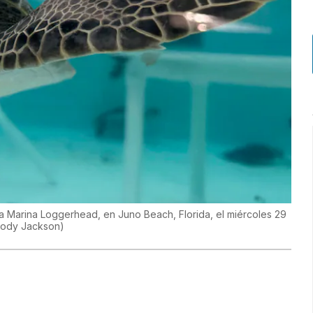
a Marina Loggerhead, en Juno Beach, Florida, el miércoles 29
ody Jackson
)